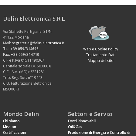
Delin Elettronica S.R.L
Via Staffette Partigiane, 31/N,
41122 Modena
Mail:
segreteria@delin-elettronica.it
Tel: +39 059/314696
Web e Cookie Policy
Fax: +39 059/314710
Trattamento Dati
C.F e P.Iva 01511490367
Mappa del sito
Capitale sociale I.v. 50.000 €
C.C.I.A.A. (MO) n°221281
Trib. Reg. Soc. n°19443
C.U. Fatturazione Elettronica
M5UXCR1
Mondo Delin
Settori e Servizi
Chi siamo
Fonti Rinnovabili
Mission
Oil&Gas
Certificazioni
Produzione di Energia e Controllo di