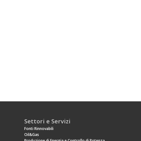
Settori e Servizi
Fonti Rinnovabili
Oil&Gas
Produzione di Energia e Controllo di Potenza