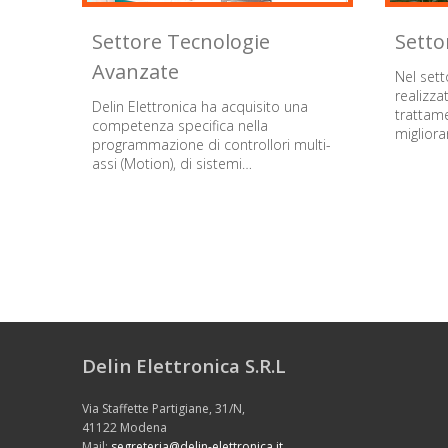
Settore Tecnologie
Setto
Avanzate
Nel sett
realizza
Delin Elettronica ha acquisito una
trattam
competenza specifica nella
miglior
programmazione di controllori multi-
assi (Motion), di sistemi…
Delin Elettronica S.R.L
Via Staffette Partigiane, 31/N,
41122 Modena
Mail:
segreteria@delin-elettronica.it