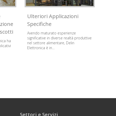
e
Ulteriori Applicazioni
uzione
Specifiche
scotti
Avendo maturato esperienze
significative in diverse realtà produttive
nica ha
nel settore alimentare, Delin
icativi
Elettronica è in…
Settori e Servizi