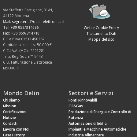
Via Staffette Partigiane, 31/N,
41122 Modena
Mail:
segreteria@delin-elettronica.it
Tel: +39 059/314696
Web e Cookie Policy
Fax: +39 059/314710
Trattamento Dati
C.F e P.Iva 01511490367
Mappa del sito
Capitale sociale I.v. 50.000 €
C.C.I.A.A. (MO) n°221281
Trib. Reg. Soc. n°19443
C.U. Fatturazione Elettronica
M5UXCR1
Mondo Delin
Settori e Servizi
Chi siamo
Fonti Rinnovabili
Mission
Oil&Gas
Certificazioni
Produzione di Energia e Controllo di
Notizie
Potenza
Contatti
Automazione di Edifici
Lavora con Noi
Impianti e Macchine Automatiche
Case History
Industria Alimentare