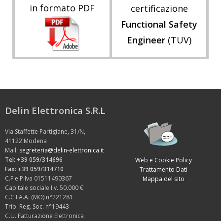
in formato PDF
certificazione
Functional Safety
Engineer
(TUV)
Delin Elettronica S.R.L
Via Staffette Partigiane, 31/N,
41122 Modena
Mail:
segreteria@delin-elettronica.it
Tel: +39 059/314696
Web e Cookie Policy
Fax: +39 059/314710
Trattamento Dati
C.F e P.Iva 01511490367
Mappa del sito
Capitale sociale I.v. 50.000 €
C.C.I.A.A. (MO) n°221281
Trib. Reg. Soc. n°19443
C.U. Fatturazione Elettronica