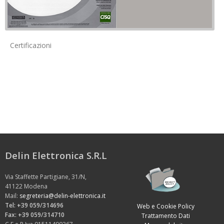
Certificazioni
Delin Elettronica S.R.L
Via Staffette Partigiane, 31/N,
41122 Modena
Mail:
segreteria@delin-elettronica.it
Tel: +39 059/314696
Web e Cookie Policy
Fax: +39 059/314710
Trattamento Dati