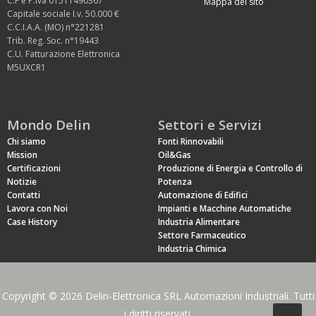
C.F e P.Iva 01511490367
Mappa del sito
Capitale sociale I.v. 50.000 €
C.C.I.A.A. (MO) n°221281
Trib. Reg. Soc. n°19443
C.U. Fatturazione Elettronica
M5UXCR1
Mondo Delin
Settori e Servizi
Chi siamo
Fonti Rinnovabili
Mission
Oil&Gas
Certificazioni
Produzione di Energia e Controllo di
Notizie
Potenza
Contatti
Automazione di Edifici
Lavora con Noi
Impianti e Macchine Automatiche
Case History
Industria Alimentare
Settore Farmaceutico
Industria Chimica
Copyright © 2026 Delin-Elettronica SRL Automazioni Industriali. Tutti
i diritti riservati.